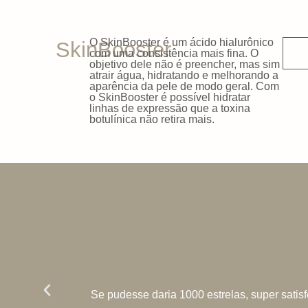
O SkinBooster é um ácido hialurônico
SkinBooster
com uma consistência mais fina. O
objetivo dele não é preencher, mas sim
atrair água, hidratando e melhorando a
aparência da pele de modo geral. Com
o SkinBooster é possível hidratar
linhas de expressão que a toxina
botulínica não retira mais.
Se pudesse daria 1000 estrelas, super satis