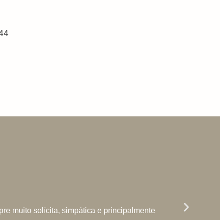
e muito solícita, simpática e principalmente
Estou e