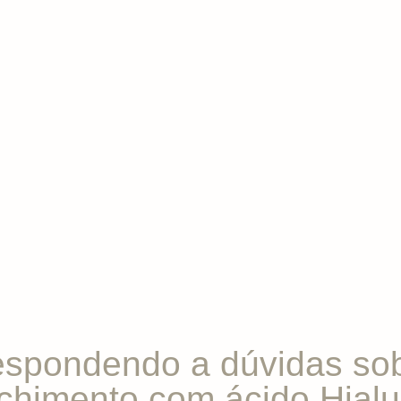
spondendo a dúvidas so
chimento com ácido Hialu